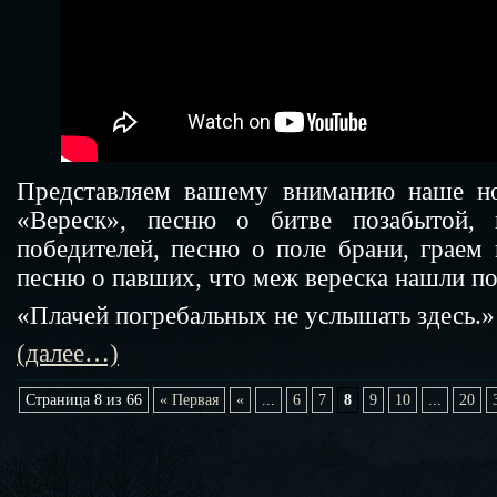
Представляем вашему вниманию наше н
«Вереск», песню о битве позабытой,
победителей, песню о поле брани, граем
песню о павших, что меж вереска нашли по
«Плачей погребальных не услышать здесь.»
(далее…)
Страница 8 из 66
« Первая
«
...
6
7
8
9
10
...
20